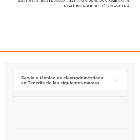
BOLETÍN ELÉCTRICO EN ALCALÁ
,
ELECTRICISTAS 24 HORAS A DOMICILIO EN
ALCALÁ
,
INSTALACIONES ELÉCTRICAS ALCALÁ
Servicio técnico de electrodomésticos
en Tenerife de las siguientes marcas: