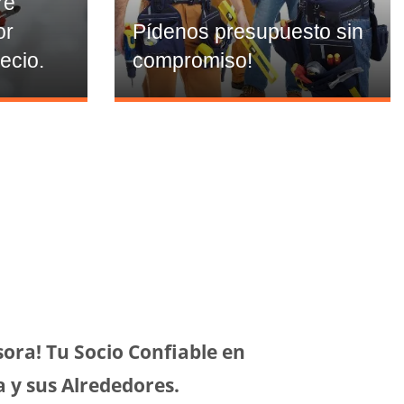
re
or
Pídenos presupuesto sin
ecio.
compromiso!
Isora! Tu Socio Confiable en
a y sus Alrededores.