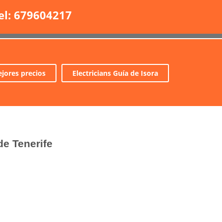
el: 679604217
jores precios
Electricians Guía de Isora
de Tenerife