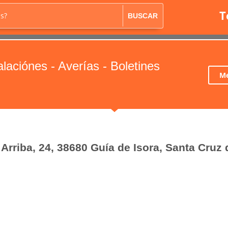
T
as?
BUSCAR
alaciónes - Averías - Boletines
Me
 Arriba, 24, 38680 Guía de Isora, Santa Cruz 