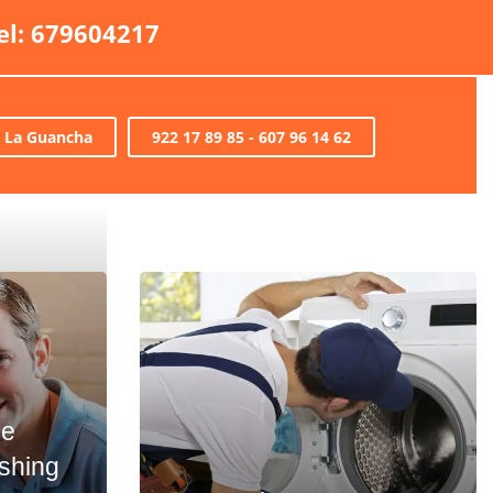
el: 679604217
s La Guancha
922 17 89 85 - 607 96 14 62
ce
ashing