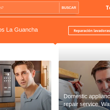
T
as?
BUSCAR
cos La Guancha
Reparación lavadora
Domestic applian
repair service. W