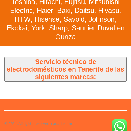
Toshiba, Hitachi, Fujitsu, Mitsubishi
Electric, Haier, Baxi, Daitsu, Hiyasu,
HTW, Hisense, Savoid, Johnson,
Ekokai, York, Sharp, Saunier Duval en
Guaza
Servicio técnico de
electrodomésticos en Tenerife de las
siguientes marcas:
© 2024. All rights reserved. canarias.uno