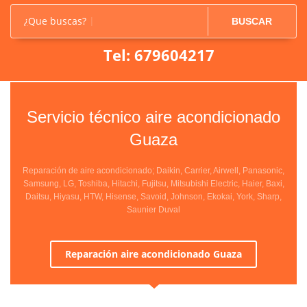
¿Que buscas?
BUSCAR
Tel: 679604217
Servicio técnico aire acondicionado
Guaza
Reparación de aire acondicionado; Daikin, Carrier, Airwell, Panasonic,
Samsung, LG, Toshiba, Hitachi, Fujitsu, Mitsubishi Electric, Haier, Baxi,
Daitsu, Hiyasu, HTW, Hisense, Savoid, Johnson, Ekokai, York, Sharp,
Saunier Duval
Reparación aire acondicionado Guaza